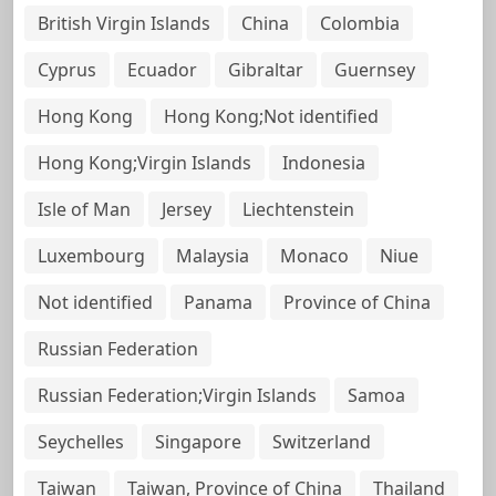
British Virgin Islands
China
Colombia
Cyprus
Ecuador
Gibraltar
Guernsey
Hong Kong
Hong Kong;Not identified
Hong Kong;Virgin Islands
Indonesia
Isle of Man
Jersey
Liechtenstein
Luxembourg
Malaysia
Monaco
Niue
Not identified
Panama
Province of China
Russian Federation
Russian Federation;Virgin Islands
Samoa
Seychelles
Singapore
Switzerland
Taiwan
Taiwan, Province of China
Thailand