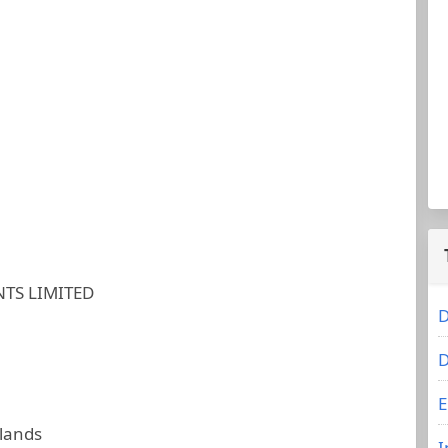
TS LIMITED
D
D
E
slands
I