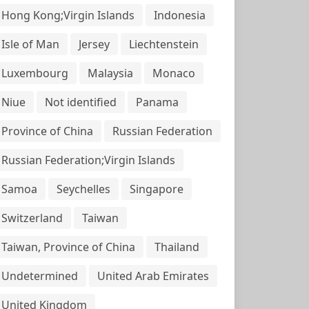
Hong Kong;Virgin Islands
Indonesia
Isle of Man
Jersey
Liechtenstein
Luxembourg
Malaysia
Monaco
Niue
Not identified
Panama
Province of China
Russian Federation
Russian Federation;Virgin Islands
Samoa
Seychelles
Singapore
Switzerland
Taiwan
Taiwan, Province of China
Thailand
Undetermined
United Arab Emirates
United Kingdom