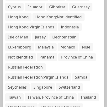
Cyprus
Ecuador
Gibraltar
Guernsey
Hong Kong
Hong Kong;Not identified
Hong Kong;Virgin Islands
Indonesia
Isle of Man
Jersey
Liechtenstein
Luxembourg
Malaysia
Monaco
Niue
Not identified
Panama
Province of China
Russian Federation
Russian Federation;Virgin Islands
Samoa
Seychelles
Singapore
Switzerland
Taiwan
Taiwan, Province of China
Thailand