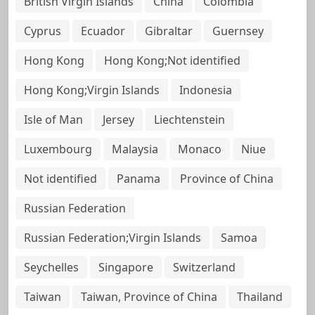
British Virgin Islands
China
Colombia
Cyprus
Ecuador
Gibraltar
Guernsey
Hong Kong
Hong Kong;Not identified
Hong Kong;Virgin Islands
Indonesia
Isle of Man
Jersey
Liechtenstein
Luxembourg
Malaysia
Monaco
Niue
Not identified
Panama
Province of China
Russian Federation
Russian Federation;Virgin Islands
Samoa
Seychelles
Singapore
Switzerland
Taiwan
Taiwan, Province of China
Thailand