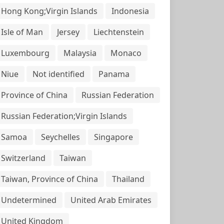
Hong Kong;Virgin Islands
Indonesia
Isle of Man
Jersey
Liechtenstein
Luxembourg
Malaysia
Monaco
Niue
Not identified
Panama
Province of China
Russian Federation
Russian Federation;Virgin Islands
Samoa
Seychelles
Singapore
Switzerland
Taiwan
Taiwan, Province of China
Thailand
Undetermined
United Arab Emirates
United Kingdom