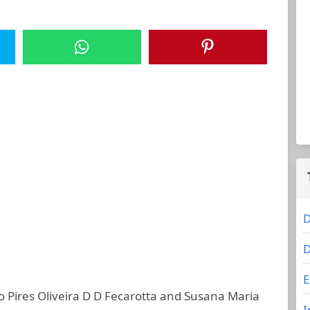
D
D
E
o Pires Oliveira D D Fecarotta and Susana Maria
I