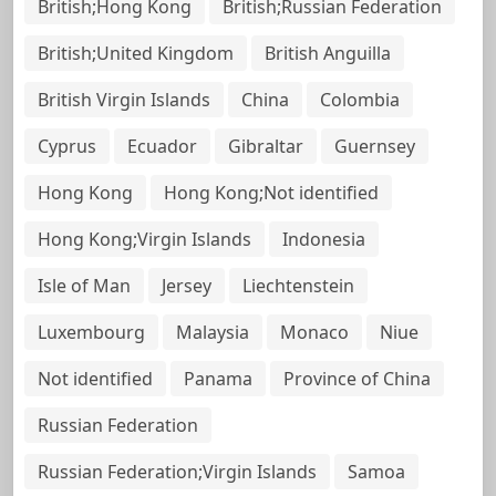
British;Hong Kong
British;Russian Federation
British;United Kingdom
British Anguilla
British Virgin Islands
China
Colombia
Cyprus
Ecuador
Gibraltar
Guernsey
Hong Kong
Hong Kong;Not identified
Hong Kong;Virgin Islands
Indonesia
Isle of Man
Jersey
Liechtenstein
Luxembourg
Malaysia
Monaco
Niue
Not identified
Panama
Province of China
Russian Federation
Russian Federation;Virgin Islands
Samoa