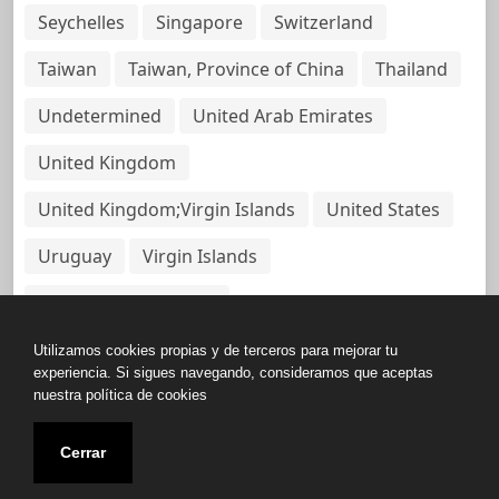
Seychelles
Singapore
Switzerland
Taiwan
Taiwan, Province of China
Thailand
Undetermined
United Arab Emirates
United Kingdom
United Kingdom;Virgin Islands
United States
Uruguay
Virgin Islands
Virgin Islands, British
Utilizamos cookies propias y de terceros para mejorar tu
experiencia. Si sigues navegando, consideramos que aceptas
nuestra política de cookies
Copyright © All rights reserved.
Cerrar
Base de Datos de Papeles Del Panamá