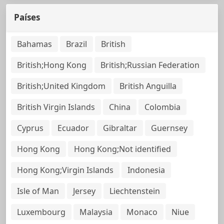
Países
Bahamas
Brazil
British
British;Hong Kong
British;Russian Federation
British;United Kingdom
British Anguilla
British Virgin Islands
China
Colombia
Cyprus
Ecuador
Gibraltar
Guernsey
Hong Kong
Hong Kong;Not identified
Hong Kong;Virgin Islands
Indonesia
Isle of Man
Jersey
Liechtenstein
Luxembourg
Malaysia
Monaco
Niue