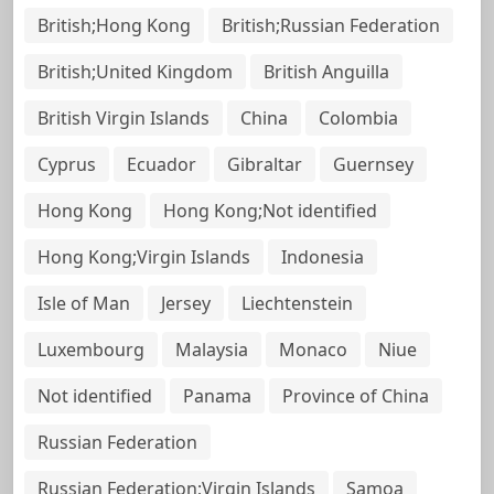
British;Hong Kong
British;Russian Federation
British;United Kingdom
British Anguilla
British Virgin Islands
China
Colombia
Cyprus
Ecuador
Gibraltar
Guernsey
Hong Kong
Hong Kong;Not identified
Hong Kong;Virgin Islands
Indonesia
Isle of Man
Jersey
Liechtenstein
Luxembourg
Malaysia
Monaco
Niue
Not identified
Panama
Province of China
Russian Federation
Russian Federation;Virgin Islands
Samoa