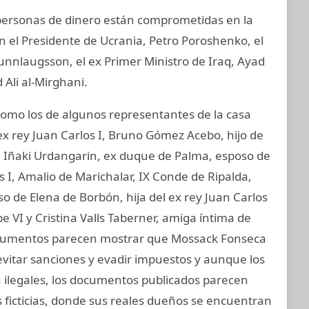
y personas de dinero están comprometidas en la
an el Presidente de Ucrania, Petro Poroshenko, el
unnlaugsson, el ex Primer Ministro de Iraq, Ayad
 Ali al-Mirghani.
mo los de algunos representantes de la casa
ex rey Juan Carlos I, Bruno Gómez Acebo, hijo de
I, Iñaki Urdangarin, ex duque de Palma, esposo de
os I, Amalio de Marichalar, IX Conde de Ripalda,
 de Elena de Borbón, hija del ex rey Juan Carlos
e VI y Cristina Valls Taberner, amiga íntima de
 documentos parecen mostrar que Mossack Fonseca
evitar sanciones y evadir impuestos y aunque los
on ilegales, los documentos publicados parecen
 ficticias, donde sus reales dueños se encuentran