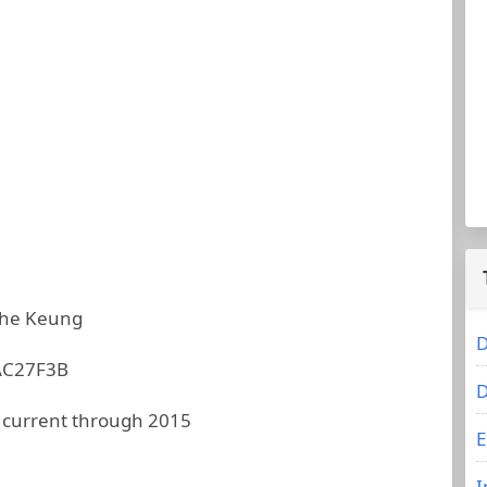
he Keung
D
AC27F3B
D
 current through 2015
E
I