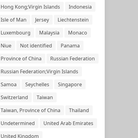
Hong Kong;Virgin Islands
Indonesia
Isle of Man
Jersey
Liechtenstein
Luxembourg
Malaysia
Monaco
Niue
Not identified
Panama
Province of China
Russian Federation
Russian Federation;Virgin Islands
Samoa
Seychelles
Singapore
Switzerland
Taiwan
Taiwan, Province of China
Thailand
Undetermined
United Arab Emirates
United Kingdom