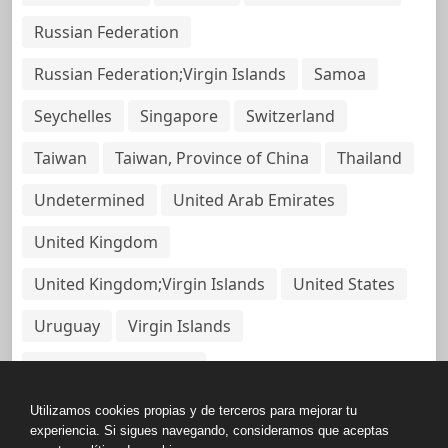
Russian Federation
Russian Federation;Virgin Islands
Samoa
Seychelles
Singapore
Switzerland
Taiwan
Taiwan, Province of China
Thailand
Undetermined
United Arab Emirates
United Kingdom
United Kingdom;Virgin Islands
United States
Uruguay
Virgin Islands
Virgin Islands, British
Utilizamos cookies propias y de terceros para mejorar tu
experiencia. Si sigues navegando, consideramos que aceptas