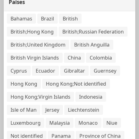
Países
Bahamas
Brazil
British
British;Hong Kong
British;Russian Federation
British;United Kingdom
British Anguilla
British Virgin Islands
China
Colombia
Cyprus
Ecuador
Gibraltar
Guernsey
Hong Kong
Hong Kong;Not identified
Hong Kong;Virgin Islands
Indonesia
Isle of Man
Jersey
Liechtenstein
Luxembourg
Malaysia
Monaco
Niue
Not identified
Panama
Province of China