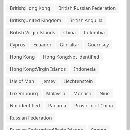
British;Hong Kong
British;Russian Federation
British;United Kingdom
British Anguilla
British Virgin Islands
China
Colombia
Cyprus
Ecuador
Gibraltar
Guernsey
Hong Kong
Hong Kong;Not identified
Hong Kong;Virgin Islands
Indonesia
Isle of Man
Jersey
Liechtenstein
Luxembourg
Malaysia
Monaco
Niue
Not identified
Panama
Province of China
Russian Federation
Russian Federation;Virgin Islands
Samoa