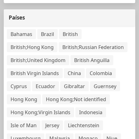
Países
Bahamas
Brazil
British
British;Hong Kong
British;Russian Federation
British;United Kingdom
British Anguilla
British Virgin Islands
China
Colombia
Cyprus
Ecuador
Gibraltar
Guernsey
Hong Kong
Hong Kong;Not identified
Hong Kong;Virgin Islands
Indonesia
Isle of Man
Jersey
Liechtenstein
Luxembourg
Malaysia
Monaco
Niue