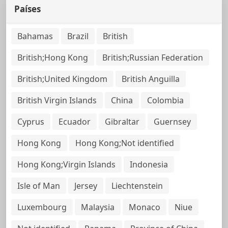
Países
Bahamas
Brazil
British
British;Hong Kong
British;Russian Federation
British;United Kingdom
British Anguilla
British Virgin Islands
China
Colombia
Cyprus
Ecuador
Gibraltar
Guernsey
Hong Kong
Hong Kong;Not identified
Hong Kong;Virgin Islands
Indonesia
Isle of Man
Jersey
Liechtenstein
Luxembourg
Malaysia
Monaco
Niue