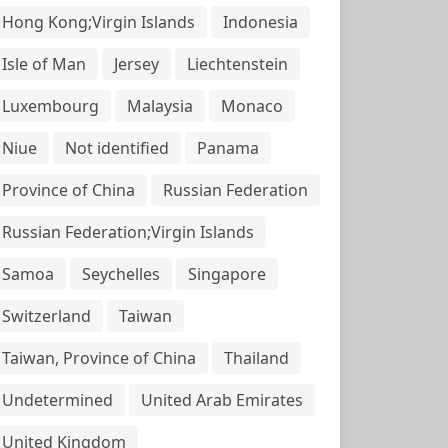
Hong Kong;Virgin Islands
Indonesia
Isle of Man
Jersey
Liechtenstein
Luxembourg
Malaysia
Monaco
Niue
Not identified
Panama
Province of China
Russian Federation
Russian Federation;Virgin Islands
Samoa
Seychelles
Singapore
Switzerland
Taiwan
Taiwan, Province of China
Thailand
Undetermined
United Arab Emirates
United Kingdom