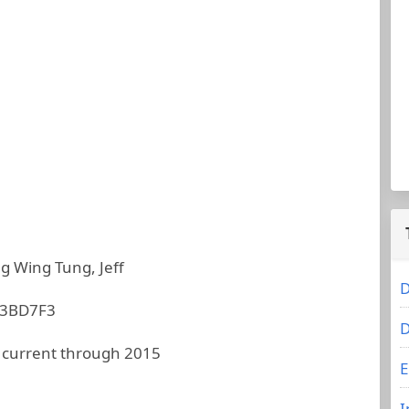
 Wing Tung, Jeff
D
3BD7F3
D
 current through 2015
E
I