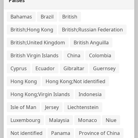
Países
Bahamas
Brazil
British
British;Hong Kong
British;Russian Federation
British;United Kingdom
British Anguilla
British Virgin Islands
China
Colombia
Cyprus
Ecuador
Gibraltar
Guernsey
Hong Kong
Hong Kong;Not identified
Hong Kong;Virgin Islands
Indonesia
Isle of Man
Jersey
Liechtenstein
Luxembourg
Malaysia
Monaco
Niue
Not identified
Panama
Province of China