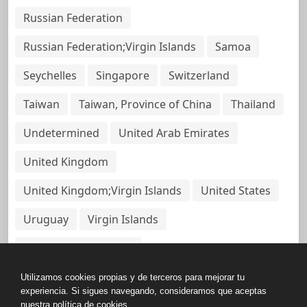
Russian Federation
Russian Federation;Virgin Islands
Samoa
Seychelles
Singapore
Switzerland
Taiwan
Taiwan, Province of China
Thailand
Undetermined
United Arab Emirates
United Kingdom
United Kingdom;Virgin Islands
United States
Uruguay
Virgin Islands
Virgin Islands, British
Utilizamos cookies propias y de terceros para mejorar tu
experiencia. Si sigues navegando, consideramos que aceptas
nuestra política de cookies