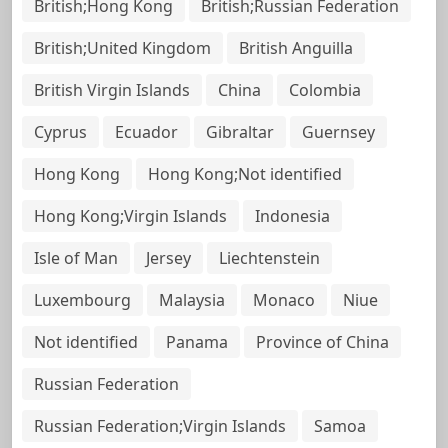
British;Hong Kong
British;Russian Federation
British;United Kingdom
British Anguilla
British Virgin Islands
China
Colombia
Cyprus
Ecuador
Gibraltar
Guernsey
Hong Kong
Hong Kong;Not identified
Hong Kong;Virgin Islands
Indonesia
Isle of Man
Jersey
Liechtenstein
Luxembourg
Malaysia
Monaco
Niue
Not identified
Panama
Province of China
Russian Federation
Russian Federation;Virgin Islands
Samoa