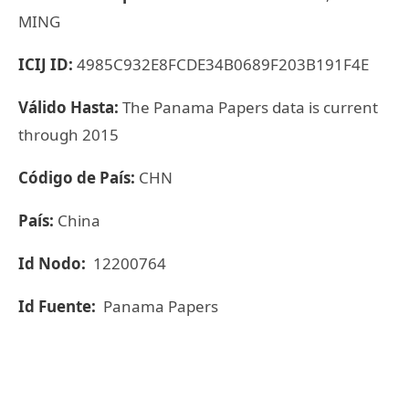
MING
ICIJ ID:
4985C932E8FCDE34B0689F203B191F4E
Válido Hasta:
The Panama Papers data is current
through 2015
Código de País:
CHN
País:
China
Id Nodo:
12200764
Id Fuente:
Panama Papers