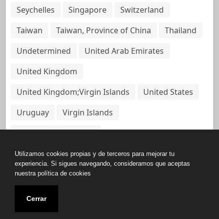
Seychelles
Singapore
Switzerland
Taiwan
Taiwan, Province of China
Thailand
Undetermined
United Arab Emirates
United Kingdom
United Kingdom;Virgin Islands
United States
Uruguay
Virgin Islands
Virgin Islands, British
Utilizamos cookies propias y de terceros para mejorar tu
experiencia. Si sigues navegando, consideramos que aceptas
nuestra política de cookies
Copyright © All rights reserved.
Cerrar
Base de Datos de Papeles Del Panamá