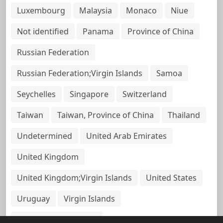
Luxembourg
Malaysia
Monaco
Niue
Not identified
Panama
Province of China
Russian Federation
Russian Federation;Virgin Islands
Samoa
Seychelles
Singapore
Switzerland
Taiwan
Taiwan, Province of China
Thailand
Undetermined
United Arab Emirates
United Kingdom
United Kingdom;Virgin Islands
United States
Uruguay
Virgin Islands
Virgin Islands, British