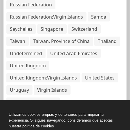
Russian Federation
Russian Federation;Virgin Islands
Samoa
Seychelles
Singapore
Switzerland
Taiwan
Taiwan, Province of China
Thailand
Undetermined
United Arab Emirates
United Kingdom
United Kingdom;Virgin Islands
United States
Uruguay
Virgin Islands
Virgin Islands, British
Utilizamos cookies propias y de terceros para mejorar tu
experiencia. Si sigues navegando, consideramos que aceptas
nuestra política de cookies