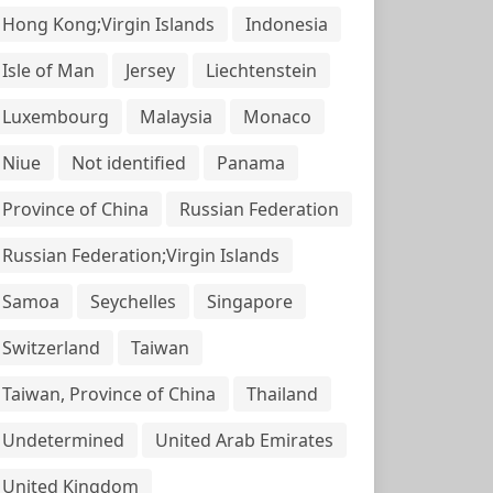
Hong Kong;Virgin Islands
Indonesia
Isle of Man
Jersey
Liechtenstein
Luxembourg
Malaysia
Monaco
Niue
Not identified
Panama
Province of China
Russian Federation
Russian Federation;Virgin Islands
Samoa
Seychelles
Singapore
Switzerland
Taiwan
Taiwan, Province of China
Thailand
Undetermined
United Arab Emirates
United Kingdom