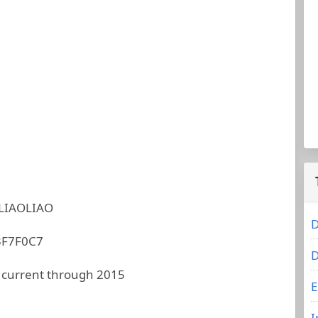
LIAOLIAO
D
F7F0C7
D
 current through 2015
E
I