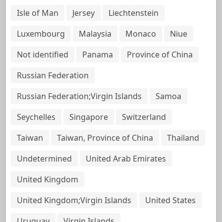
Isle of Man
Jersey
Liechtenstein
Luxembourg
Malaysia
Monaco
Niue
Not identified
Panama
Province of China
Russian Federation
Russian Federation;Virgin Islands
Samoa
Seychelles
Singapore
Switzerland
Taiwan
Taiwan, Province of China
Thailand
Undetermined
United Arab Emirates
United Kingdom
United Kingdom;Virgin Islands
United States
Uruguay
Virgin Islands