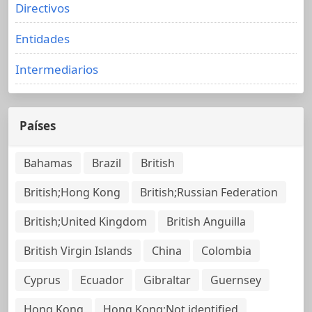
Directivos
Entidades
Intermediarios
Países
Bahamas
Brazil
British
British;Hong Kong
British;Russian Federation
British;United Kingdom
British Anguilla
British Virgin Islands
China
Colombia
Cyprus
Ecuador
Gibraltar
Guernsey
Hong Kong
Hong Kong;Not identified