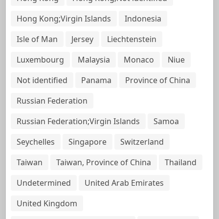
Hong Kong;Virgin Islands
Indonesia
Isle of Man
Jersey
Liechtenstein
Luxembourg
Malaysia
Monaco
Niue
Not identified
Panama
Province of China
Russian Federation
Russian Federation;Virgin Islands
Samoa
Seychelles
Singapore
Switzerland
Taiwan
Taiwan, Province of China
Thailand
Undetermined
United Arab Emirates
United Kingdom