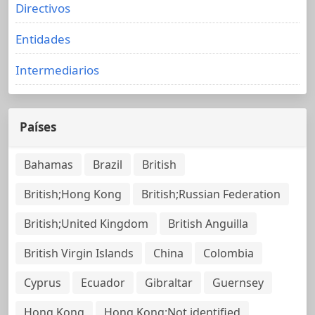
Directivos
Entidades
Intermediarios
Países
Bahamas
Brazil
British
British;Hong Kong
British;Russian Federation
British;United Kingdom
British Anguilla
British Virgin Islands
China
Colombia
Cyprus
Ecuador
Gibraltar
Guernsey
Hong Kong
Hong Kong;Not identified