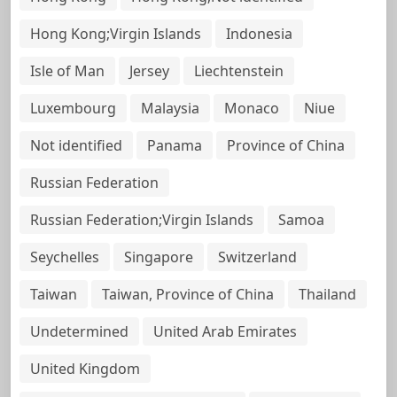
Hong Kong;Virgin Islands
Indonesia
Isle of Man
Jersey
Liechtenstein
Luxembourg
Malaysia
Monaco
Niue
Not identified
Panama
Province of China
Russian Federation
Russian Federation;Virgin Islands
Samoa
Seychelles
Singapore
Switzerland
Taiwan
Taiwan, Province of China
Thailand
Undetermined
United Arab Emirates
United Kingdom