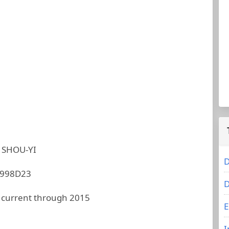
 SHOU-YI
D
998D23
D
 current through 2015
E
I