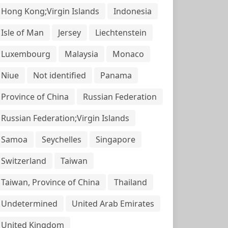
Hong Kong;Virgin Islands
Indonesia
Isle of Man
Jersey
Liechtenstein
Luxembourg
Malaysia
Monaco
Niue
Not identified
Panama
Province of China
Russian Federation
Russian Federation;Virgin Islands
Samoa
Seychelles
Singapore
Switzerland
Taiwan
Taiwan, Province of China
Thailand
Undetermined
United Arab Emirates
United Kingdom