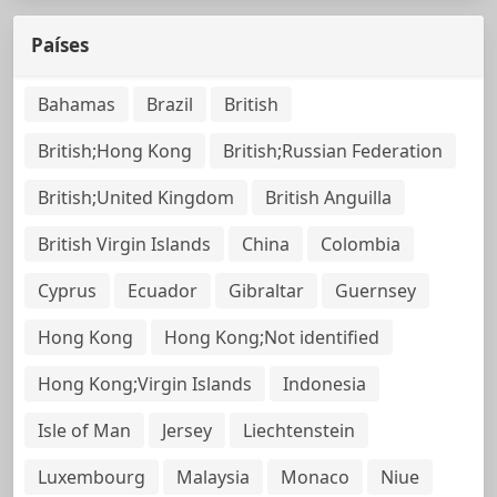
Países
Bahamas
Brazil
British
British;Hong Kong
British;Russian Federation
British;United Kingdom
British Anguilla
British Virgin Islands
China
Colombia
Cyprus
Ecuador
Gibraltar
Guernsey
Hong Kong
Hong Kong;Not identified
Hong Kong;Virgin Islands
Indonesia
Isle of Man
Jersey
Liechtenstein
Luxembourg
Malaysia
Monaco
Niue