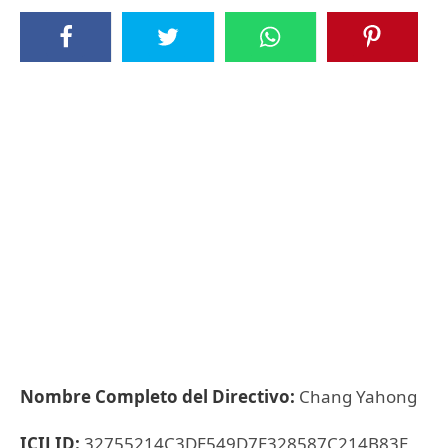
Nombre Completo del Directivo:
Chang Yahong
ICIJ ID:
32755214C3DE549D7E328587C214B83E