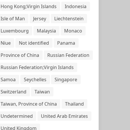
Hong Kong;Virgin Islands
Indonesia
Isle of Man
Jersey
Liechtenstein
Luxembourg
Malaysia
Monaco
Niue
Not identified
Panama
Province of China
Russian Federation
Russian Federation;Virgin Islands
Samoa
Seychelles
Singapore
Switzerland
Taiwan
Taiwan, Province of China
Thailand
Undetermined
United Arab Emirates
United Kingdom