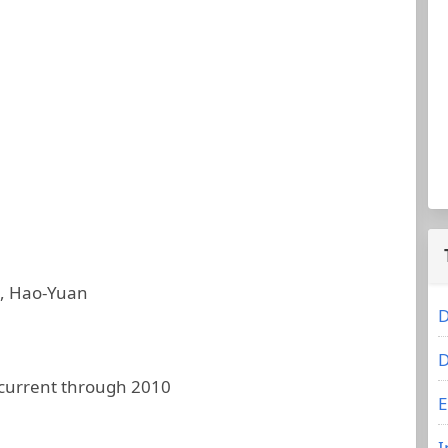
, Hao-Yuan
D
D
 current through 2010
E
I