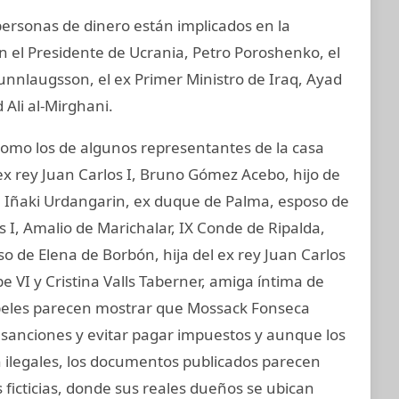
 personas de dinero están implicados en la
an el Presidente de Ucrania, Petro Poroshenko, el
unnlaugsson, el ex Primer Ministro de Iraq, Ayad
 Ali al-Mirghani.
mo los de algunos representantes de la casa
ex rey Juan Carlos I, Bruno Gómez Acebo, hijo de
I, Iñaki Urdangarin, ex duque de Palma, esposo de
os I, Amalio de Marichalar, IX Conde de Ripalda,
 de Elena de Borbón, hija del ex rey Juan Carlos
e VI y Cristina Valls Taberner, amiga íntima de
papeles parecen mostrar que Mossack Fonseca
ar sanciones y evitar pagar impuestos y aunque los
on ilegales, los documentos publicados parecen
ficticias, donde sus reales dueños se ubican