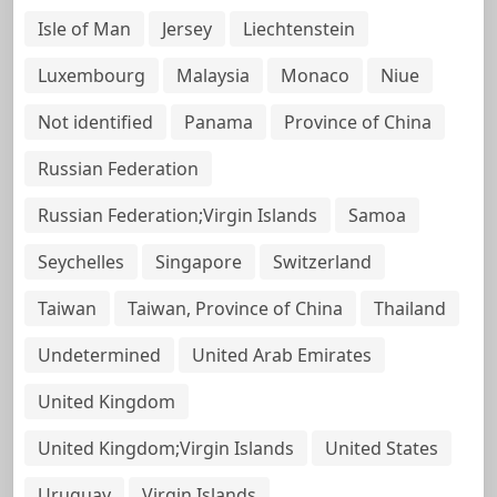
Isle of Man
Jersey
Liechtenstein
Luxembourg
Malaysia
Monaco
Niue
Not identified
Panama
Province of China
Russian Federation
Russian Federation;Virgin Islands
Samoa
Seychelles
Singapore
Switzerland
Taiwan
Taiwan, Province of China
Thailand
Undetermined
United Arab Emirates
United Kingdom
United Kingdom;Virgin Islands
United States
Uruguay
Virgin Islands