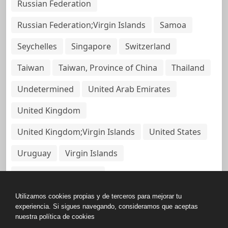
Russian Federation
Russian Federation;Virgin Islands
Samoa
Seychelles
Singapore
Switzerland
Taiwan
Taiwan, Province of China
Thailand
Undetermined
United Arab Emirates
United Kingdom
United Kingdom;Virgin Islands
United States
Uruguay
Virgin Islands
Virgin Islands, British
Utilizamos cookies propias y de terceros para mejorar tu
experiencia. Si sigues navegando, consideramos que aceptas
nuestra política de cookies