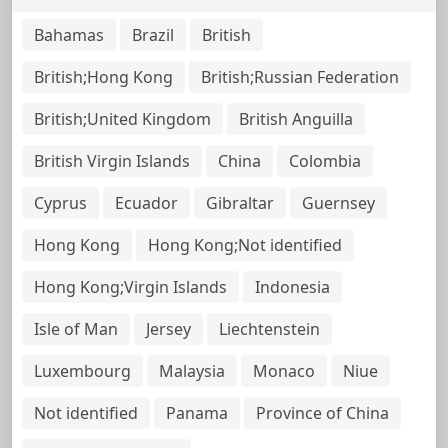
Bahamas
Brazil
British
British;Hong Kong
British;Russian Federation
British;United Kingdom
British Anguilla
British Virgin Islands
China
Colombia
Cyprus
Ecuador
Gibraltar
Guernsey
Hong Kong
Hong Kong;Not identified
Hong Kong;Virgin Islands
Indonesia
Isle of Man
Jersey
Liechtenstein
Luxembourg
Malaysia
Monaco
Niue
Not identified
Panama
Province of China