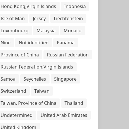
Hong Kong;Virgin Islands
Indonesia
Isle of Man
Jersey
Liechtenstein
Luxembourg
Malaysia
Monaco
Niue
Not identified
Panama
Province of China
Russian Federation
Russian Federation;Virgin Islands
Samoa
Seychelles
Singapore
Switzerland
Taiwan
Taiwan, Province of China
Thailand
Undetermined
United Arab Emirates
United Kingdom