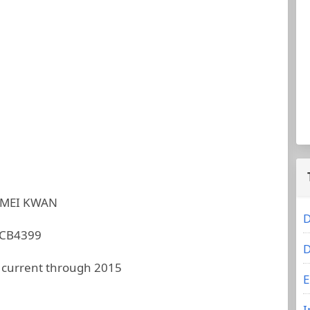
MEI KWAN
D
CB4399
D
 current through 2015
E
I