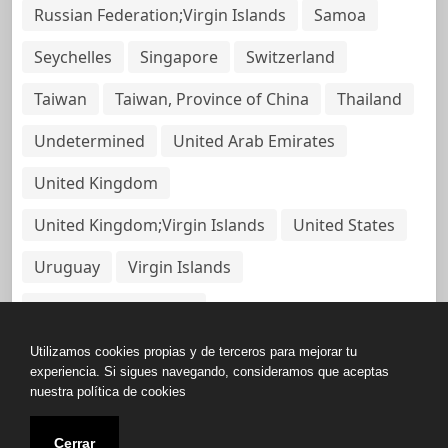
Russian Federation;Virgin Islands
Samoa
Seychelles
Singapore
Switzerland
Taiwan
Taiwan, Province of China
Thailand
Undetermined
United Arab Emirates
United Kingdom
United Kingdom;Virgin Islands
United States
Uruguay
Virgin Islands
Virgin Islands, British
Utilizamos cookies propias y de terceros para mejorar tu
experiencia. Si sigues navegando, consideramos que aceptas
nuestra política de cookies
Copyright © All rights reserved.
Cerrar