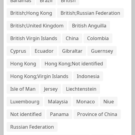
Bahamas
Brazil
British
British;Hong Kong
British;Russian Federation
British;United Kingdom
British Anguilla
British Virgin Islands
China
Colombia
Cyprus
Ecuador
Gibraltar
Guernsey
Hong Kong
Hong Kong;Not identified
Hong Kong;Virgin Islands
Indonesia
Isle of Man
Jersey
Liechtenstein
Luxembourg
Malaysia
Monaco
Niue
Not identified
Panama
Province of China
Russian Federation