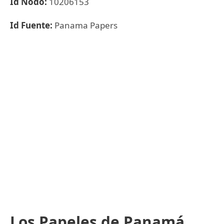
Id Nodo:
10206153
Id Fuente:
Panama Papers
Los Papeles de Panamá,