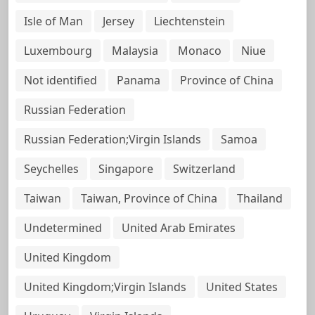
Isle of Man
Jersey
Liechtenstein
Luxembourg
Malaysia
Monaco
Niue
Not identified
Panama
Province of China
Russian Federation
Russian Federation;Virgin Islands
Samoa
Seychelles
Singapore
Switzerland
Taiwan
Taiwan, Province of China
Thailand
Undetermined
United Arab Emirates
United Kingdom
United Kingdom;Virgin Islands
United States