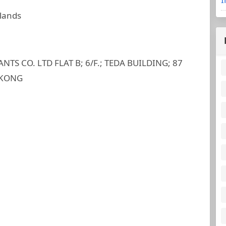
slands
TS CO. LTD FLAT B; 6/F.; TEDA BUILDING; 87
 KONG