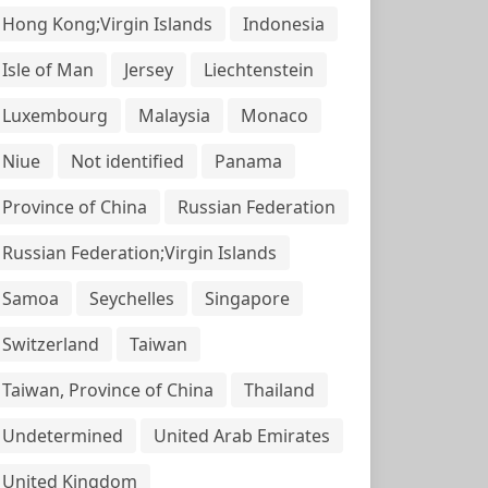
Hong Kong;Virgin Islands
Indonesia
Isle of Man
Jersey
Liechtenstein
Luxembourg
Malaysia
Monaco
Niue
Not identified
Panama
Province of China
Russian Federation
Russian Federation;Virgin Islands
Samoa
Seychelles
Singapore
Switzerland
Taiwan
Taiwan, Province of China
Thailand
Undetermined
United Arab Emirates
United Kingdom