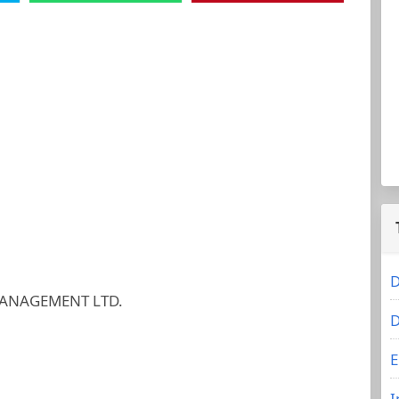
D
ANAGEMENT LTD.
D
E
I