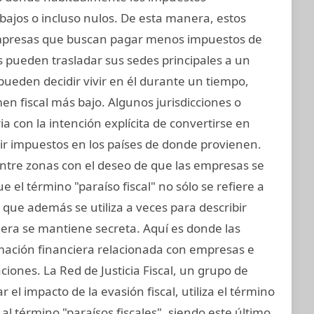
bajos o incluso nulos. De esta manera, estos
mpresas que buscan pagar menos impuestos de
s pueden trasladar sus sedes principales a un
s pueden decidir vivir en él durante un tiempo,
n fiscal más bajo. Algunos jurisdicciones o
ia con la intención explícita de convertirse en
ir impuestos en los países de donde provienen.
entre zonas con el deseo de que las empresas se
 el término "paraíso fiscal" no sólo se refiere a
o que además se utiliza a veces para describir
iera se mantiene secreta. Aquí es donde las
rmación financiera relacionada con empresas e
ciones. La Red de Justicia Fiscal, un grupo de
el impacto de la evasión fiscal, utiliza el término
al término "paraísos fiscales", siendo este último