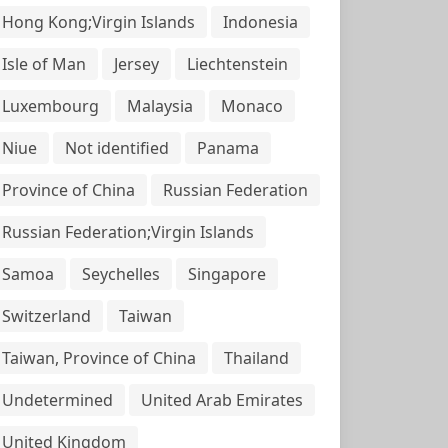
Hong Kong;Virgin Islands
Indonesia
Isle of Man
Jersey
Liechtenstein
Luxembourg
Malaysia
Monaco
Niue
Not identified
Panama
Province of China
Russian Federation
Russian Federation;Virgin Islands
Samoa
Seychelles
Singapore
Switzerland
Taiwan
Taiwan, Province of China
Thailand
Undetermined
United Arab Emirates
United Kingdom