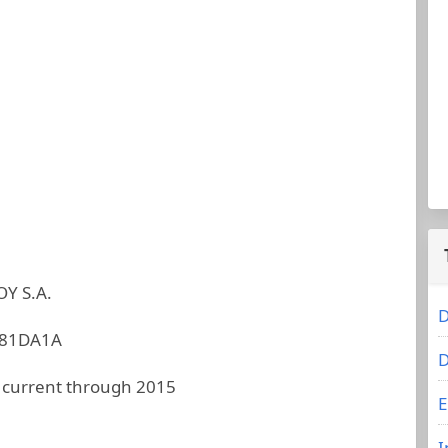
Y S.A.
D
881DA1A
D
 current through 2015
E
I