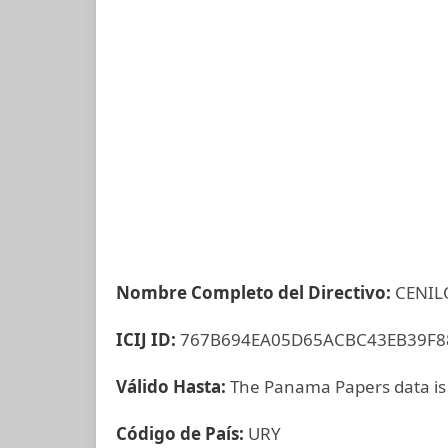
Nombre Completo del Directivo:
CENILO
ICIJ ID:
767B694EA05D65ACBC43EB39F
Válido Hasta:
The Panama Papers data is
Código de País:
URY