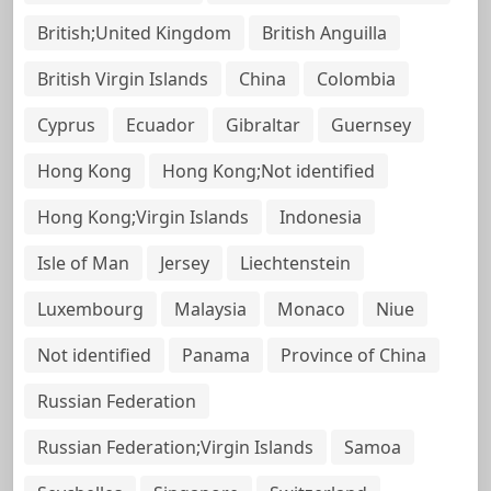
British;United Kingdom
British Anguilla
British Virgin Islands
China
Colombia
Cyprus
Ecuador
Gibraltar
Guernsey
Hong Kong
Hong Kong;Not identified
Hong Kong;Virgin Islands
Indonesia
Isle of Man
Jersey
Liechtenstein
Luxembourg
Malaysia
Monaco
Niue
Not identified
Panama
Province of China
Russian Federation
Russian Federation;Virgin Islands
Samoa