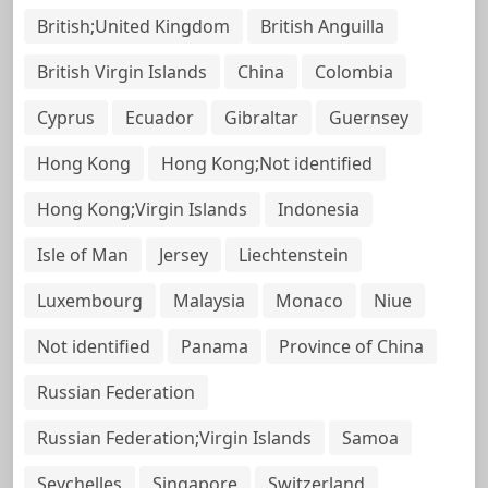
British;United Kingdom
British Anguilla
British Virgin Islands
China
Colombia
Cyprus
Ecuador
Gibraltar
Guernsey
Hong Kong
Hong Kong;Not identified
Hong Kong;Virgin Islands
Indonesia
Isle of Man
Jersey
Liechtenstein
Luxembourg
Malaysia
Monaco
Niue
Not identified
Panama
Province of China
Russian Federation
Russian Federation;Virgin Islands
Samoa
Seychelles
Singapore
Switzerland