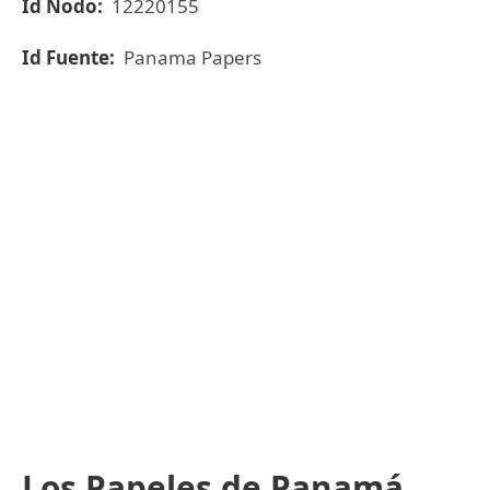
Id Nodo:
12220155
Id Fuente:
Panama Papers
Los Papeles de Panamá,