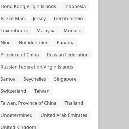
Hong Kong;Virgin Islands
Indonesia
Isle of Man
Jersey
Liechtenstein
Luxembourg
Malaysia
Monaco
Niue
Not identified
Panama
Province of China
Russian Federation
Russian Federation;Virgin Islands
Samoa
Seychelles
Singapore
Switzerland
Taiwan
Taiwan, Province of China
Thailand
Undetermined
United Arab Emirates
United Kingdom