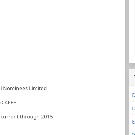
al Nominees Limited
D
6C4EFF
D
 current through 2015
E
I