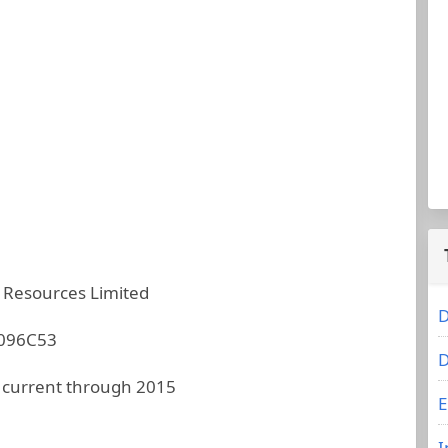
 Resources Limited
D
096C53
D
 current through 2015
E
I