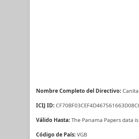
Nombre Completo del Directivo:
Canita
ICIJ ID:
CF70BF03CEF4D467561663D08C
Válido Hasta:
The Panama Papers data is
Código de País:
VGB