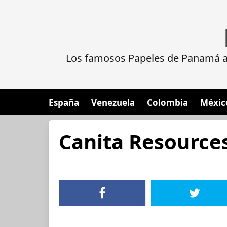
Los famosos Papeles de Panamá al
España
Venezuela
Colombia
Méxic
Canita Resource