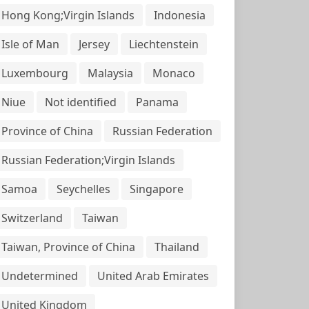
Hong Kong;Virgin Islands
Indonesia
Isle of Man
Jersey
Liechtenstein
Luxembourg
Malaysia
Monaco
Niue
Not identified
Panama
Province of China
Russian Federation
Russian Federation;Virgin Islands
Samoa
Seychelles
Singapore
Switzerland
Taiwan
Taiwan, Province of China
Thailand
Undetermined
United Arab Emirates
United Kingdom