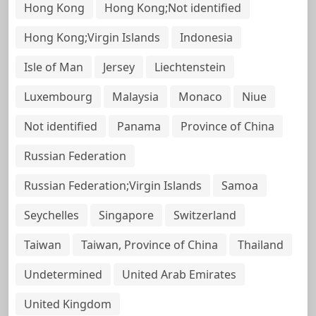
Hong Kong
Hong Kong;Not identified
Hong Kong;Virgin Islands
Indonesia
Isle of Man
Jersey
Liechtenstein
Luxembourg
Malaysia
Monaco
Niue
Not identified
Panama
Province of China
Russian Federation
Russian Federation;Virgin Islands
Samoa
Seychelles
Singapore
Switzerland
Taiwan
Taiwan, Province of China
Thailand
Undetermined
United Arab Emirates
United Kingdom