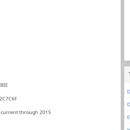
UBIE
D
2C7C6F
D
 current through 2015
E
I