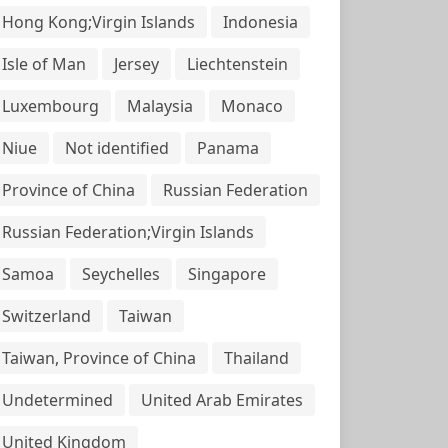
Hong Kong;Virgin Islands
Indonesia
Isle of Man
Jersey
Liechtenstein
Luxembourg
Malaysia
Monaco
Niue
Not identified
Panama
Province of China
Russian Federation
Russian Federation;Virgin Islands
Samoa
Seychelles
Singapore
Switzerland
Taiwan
Taiwan, Province of China
Thailand
Undetermined
United Arab Emirates
United Kingdom