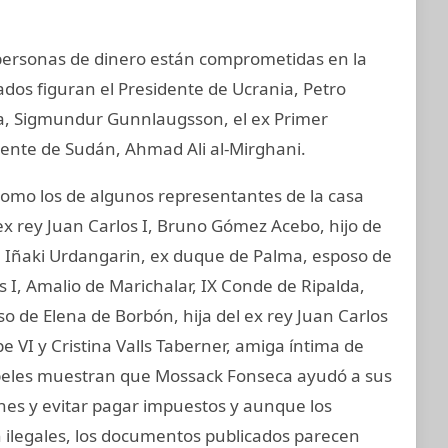
y personas de dinero están comprometidas en la
ados figuran el Presidente de Ucrania, Petro
ia, Sigmundur Gunnlaugsson, el ex Primer
idente de Sudán, Ahmad Ali al-Mirghani.
mo los de algunos representantes de la casa
ex rey Juan Carlos I, Bruno Gómez Acebo, hijo de
I, Iñaki Urdangarin, ex duque de Palma, esposo de
os I, Amalio de Marichalar, IX Conde de Ripalda,
 de Elena de Borbón, hija del ex rey Juan Carlos
e VI y Cristina Valls Taberner, amiga íntima de
 papeles muestran que Mossack Fonseca ayudó a sus
ones y evitar pagar impuestos y aunque los
on ilegales, los documentos publicados parecen