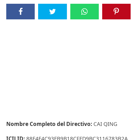
Nombre Completo del Directivo:
CAI QING
ICIJ ID:
88E4E4C93EB9B18CFED9BC3116783B2A