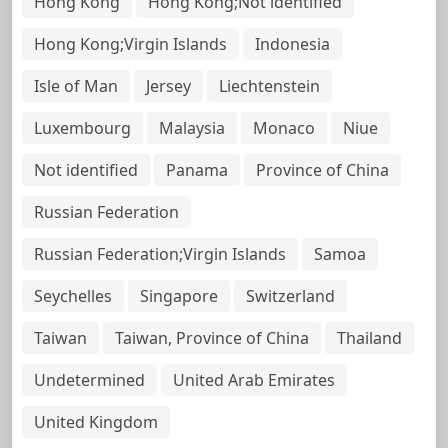
Hong Kong
Hong Kong;Not identified
Hong Kong;Virgin Islands
Indonesia
Isle of Man
Jersey
Liechtenstein
Luxembourg
Malaysia
Monaco
Niue
Not identified
Panama
Province of China
Russian Federation
Russian Federation;Virgin Islands
Samoa
Seychelles
Singapore
Switzerland
Taiwan
Taiwan, Province of China
Thailand
Undetermined
United Arab Emirates
United Kingdom