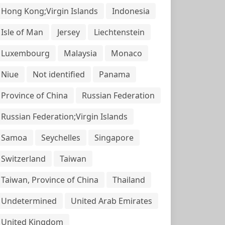
Hong Kong;Virgin Islands
Indonesia
Isle of Man
Jersey
Liechtenstein
Luxembourg
Malaysia
Monaco
Niue
Not identified
Panama
Province of China
Russian Federation
Russian Federation;Virgin Islands
Samoa
Seychelles
Singapore
Switzerland
Taiwan
Taiwan, Province of China
Thailand
Undetermined
United Arab Emirates
United Kingdom