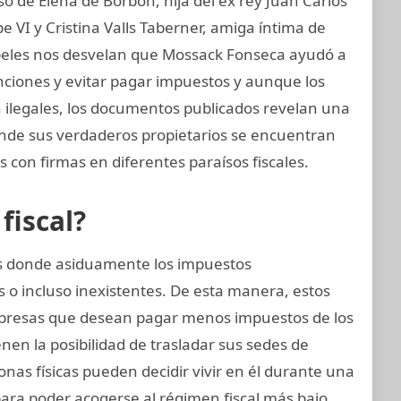
 de Elena de Borbón, hija del ex rey Juan Carlos
e VI y Cristina Valls Taberner, amiga íntima de
papeles nos desvelan que Mossack Fonseca ayudó a
anciones y evitar pagar impuestos y aunque los
on ilegales, los documentos publicados revelan una
donde sus verdaderos propietarios se encuentran
 con firmas en diferentes paraísos fiscales.
fiscal?
ses donde asiduamente los impuestos
 o incluso inexistentes. De esta manera, estos
presas que desean pagar menos impuestos de los
nen la posibilidad de trasladar sus sedes de
sonas físicas pueden decidir vivir en él durante una
para poder acogerse al régimen fiscal más bajo.