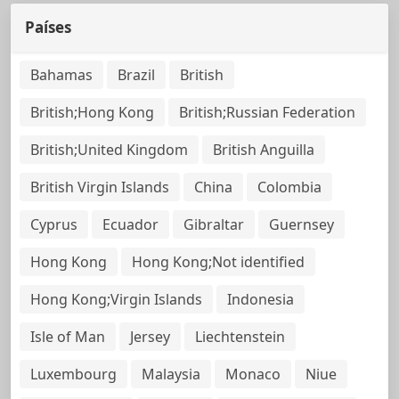
Países
Bahamas
Brazil
British
British;Hong Kong
British;Russian Federation
British;United Kingdom
British Anguilla
British Virgin Islands
China
Colombia
Cyprus
Ecuador
Gibraltar
Guernsey
Hong Kong
Hong Kong;Not identified
Hong Kong;Virgin Islands
Indonesia
Isle of Man
Jersey
Liechtenstein
Luxembourg
Malaysia
Monaco
Niue