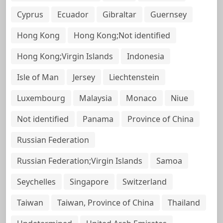
Cyprus
Ecuador
Gibraltar
Guernsey
Hong Kong
Hong Kong;Not identified
Hong Kong;Virgin Islands
Indonesia
Isle of Man
Jersey
Liechtenstein
Luxembourg
Malaysia
Monaco
Niue
Not identified
Panama
Province of China
Russian Federation
Russian Federation;Virgin Islands
Samoa
Seychelles
Singapore
Switzerland
Taiwan
Taiwan, Province of China
Thailand