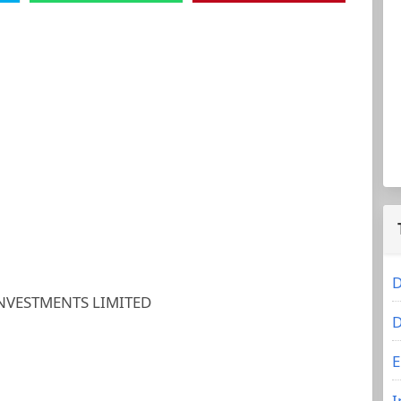
D
NVESTMENTS LIMITED
D
E
I