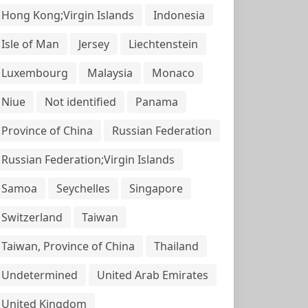
Hong Kong;Virgin Islands
Indonesia
Isle of Man
Jersey
Liechtenstein
Luxembourg
Malaysia
Monaco
Niue
Not identified
Panama
Province of China
Russian Federation
Russian Federation;Virgin Islands
Samoa
Seychelles
Singapore
Switzerland
Taiwan
Taiwan, Province of China
Thailand
Undetermined
United Arab Emirates
United Kingdom