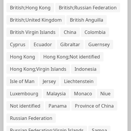
British;Hong Kong
British;Russian Federation
British;United Kingdom
British Anguilla
British Virgin Islands
China
Colombia
Cyprus
Ecuador
Gibraltar
Guernsey
Hong Kong
Hong Kong;Not identified
Hong Kong;Virgin Islands
Indonesia
Isle of Man
Jersey
Liechtenstein
Luxembourg
Malaysia
Monaco
Niue
Not identified
Panama
Province of China
Russian Federation
Russian Federation;Virgin Islands
Samoa