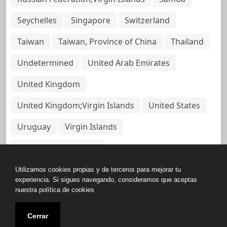
Seychelles
Singapore
Switzerland
Taiwan
Taiwan, Province of China
Thailand
Undetermined
United Arab Emirates
United Kingdom
United Kingdom;Virgin Islands
United States
Uruguay
Virgin Islands
Virgin Islands, British
Utilizamos cookies propias y de terceros para mejorar tu
experiencia. Si sigues navegando, consideramos que aceptas
nuestra política de cookies
Copyright © All rights reserved.
Cerrar