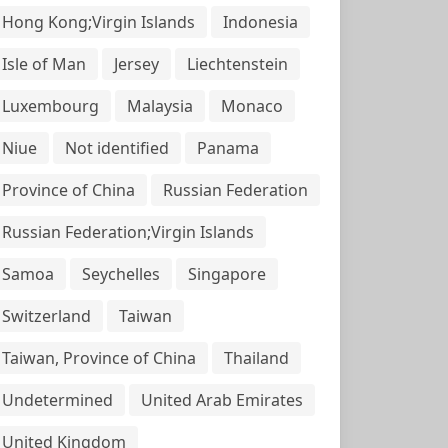
Hong Kong;Virgin Islands
Indonesia
Isle of Man
Jersey
Liechtenstein
Luxembourg
Malaysia
Monaco
Niue
Not identified
Panama
Province of China
Russian Federation
Russian Federation;Virgin Islands
Samoa
Seychelles
Singapore
Switzerland
Taiwan
Taiwan, Province of China
Thailand
Undetermined
United Arab Emirates
United Kingdom