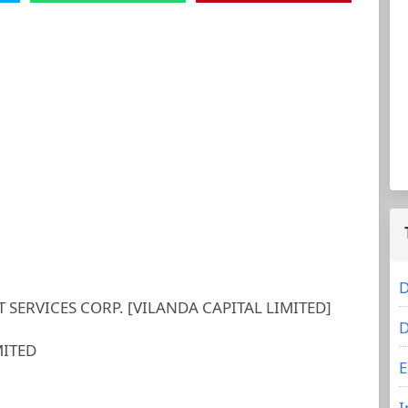
D
SERVICES CORP. [VILANDA CAPITAL LIMITED]
D
MITED
E
I