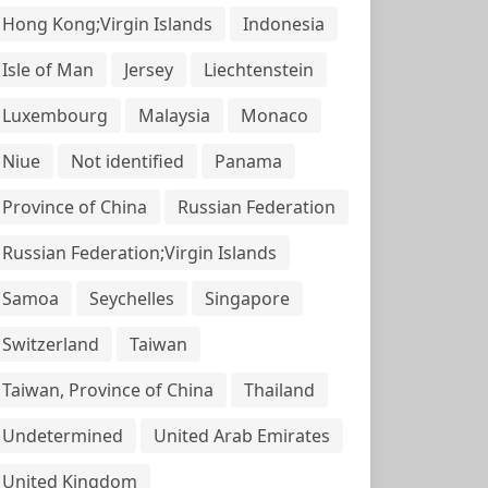
Hong Kong;Virgin Islands
Indonesia
Isle of Man
Jersey
Liechtenstein
Luxembourg
Malaysia
Monaco
Niue
Not identified
Panama
Province of China
Russian Federation
Russian Federation;Virgin Islands
Samoa
Seychelles
Singapore
Switzerland
Taiwan
Taiwan, Province of China
Thailand
Undetermined
United Arab Emirates
United Kingdom