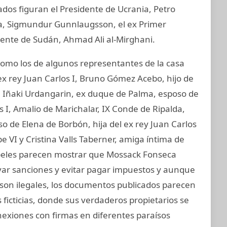
ados figuran el Presidente de Ucrania, Petro
ia, Sigmundur Gunnlaugsson, el ex Primer
idente de Sudán, Ahmad Ali al-Mirghani.
mo los de algunos representantes de la casa
ex rey Juan Carlos I, Bruno Gómez Acebo, hijo de
I, Iñaki Urdangarin, ex duque de Palma, esposo de
os I, Amalio de Marichalar, IX Conde de Ripalda,
 de Elena de Borbón, hija del ex rey Juan Carlos
e VI y Cristina Valls Taberner, amiga íntima de
papeles parecen mostrar que Mossack Fonseca
ivar sanciones y evitar pagar impuestos y aunque
e son ilegales, los documentos publicados parecen
ficticias, donde sus verdaderos propietarios se
nexiones con firmas en diferentes paraísos