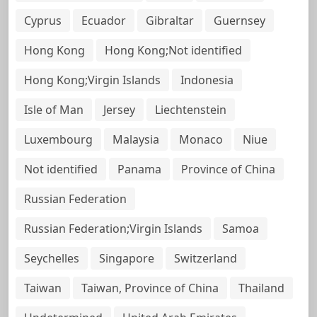
Cyprus
Ecuador
Gibraltar
Guernsey
Hong Kong
Hong Kong;Not identified
Hong Kong;Virgin Islands
Indonesia
Isle of Man
Jersey
Liechtenstein
Luxembourg
Malaysia
Monaco
Niue
Not identified
Panama
Province of China
Russian Federation
Russian Federation;Virgin Islands
Samoa
Seychelles
Singapore
Switzerland
Taiwan
Taiwan, Province of China
Thailand