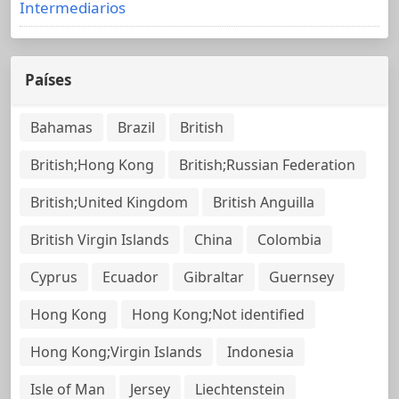
Intermediarios
Países
Bahamas
Brazil
British
British;Hong Kong
British;Russian Federation
British;United Kingdom
British Anguilla
British Virgin Islands
China
Colombia
Cyprus
Ecuador
Gibraltar
Guernsey
Hong Kong
Hong Kong;Not identified
Hong Kong;Virgin Islands
Indonesia
Isle of Man
Jersey
Liechtenstein