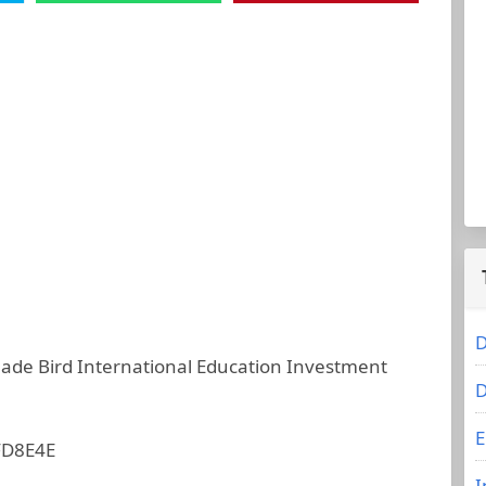
D
Jade Bird International Education Investment
D
E
FD8E4E
I