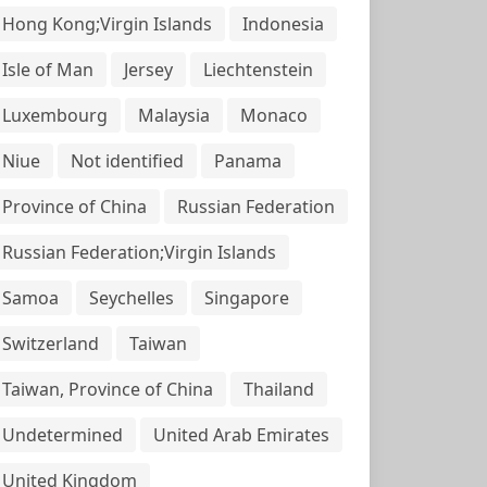
Hong Kong;Virgin Islands
Indonesia
Isle of Man
Jersey
Liechtenstein
Luxembourg
Malaysia
Monaco
Niue
Not identified
Panama
Province of China
Russian Federation
Russian Federation;Virgin Islands
Samoa
Seychelles
Singapore
Switzerland
Taiwan
Taiwan, Province of China
Thailand
Undetermined
United Arab Emirates
United Kingdom