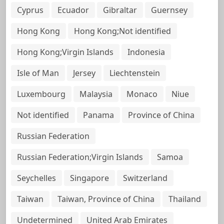
Cyprus
Ecuador
Gibraltar
Guernsey
Hong Kong
Hong Kong;Not identified
Hong Kong;Virgin Islands
Indonesia
Isle of Man
Jersey
Liechtenstein
Luxembourg
Malaysia
Monaco
Niue
Not identified
Panama
Province of China
Russian Federation
Russian Federation;Virgin Islands
Samoa
Seychelles
Singapore
Switzerland
Taiwan
Taiwan, Province of China
Thailand
Undetermined
United Arab Emirates